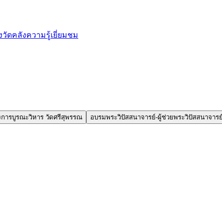
งวัด
คลังความรู้
เยี่ยมชม
การบูรณะวิหาร วัดศรีสุพรรณ
อบรมพระวิปัสสนาจารย์-ผู้ช่วยพระวิปัสสนาจารย